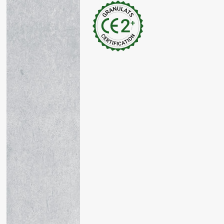
Granulats
Services
Granulats alluvionnaire
Vue 3D
roulés à béton et à
ornement
Granulats alluvionnaires
concassés routier et à
ornement
Granulats alluvionnaires
roulés et à ornement