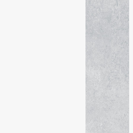
CECCON Béton Carrières
71, avenue des îles prolongée
74960 CRAN-GEVRIER
Tél. 04 50 57 01 07
Horaires d’ouverture
Du lundi au jeudi :
7h15–12h00 et 13h30–16h45
Le vendredi :
7h15–12h00 et 13h30–16h00