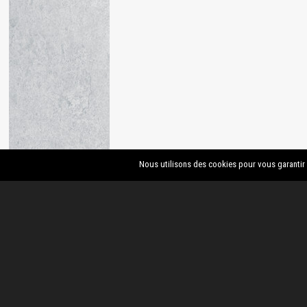
Granulats calcaires
concassés
Granulats recyclés
Sable siliceux pour filtre
à sable
Terre végétale
CECCON Béton Carrières ©2025 -
Mentions légales
Nous utilisons des cookies pour vous garantir l